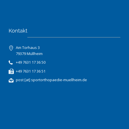
Kontakt
Am Torhaus 3
79379 Müllheim
+49 7631 17 36 50
+49 7631 17 36 51
post [at] sportorthopaedie-muellheim.de