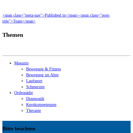
<span class="meta-nav">Published in</span><span class="post-
title">Team</span>
Themen
Magazin
Bewegung & Fitness
Bewegung im Alter
Laufsport
Schmerzen
Orthopädie
Diagnostik
Kernkompetenzen
Therapie
Bitte beachten