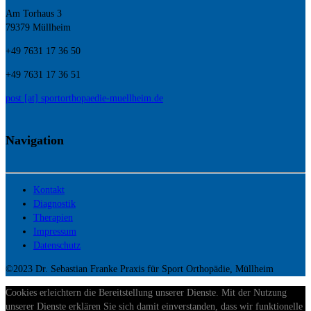
Am Torhaus 3
79379 Müllheim
+49 7631 17 36 50
+49 7631 17 36 51
post [at] sportorthopaedie-muellheim.de
Navigation
Kontakt
Diagnostik
Therapien
Impressum
Datenschutz
©2023 Dr. Sebastian Franke Praxis für Sport Orthopädie, Müllheim
Cookies erleichtern die Bereitstellung unserer Dienste. Mit der Nutzung
unserer Dienste erklären Sie sich damit einverstanden, dass wir funktionelle