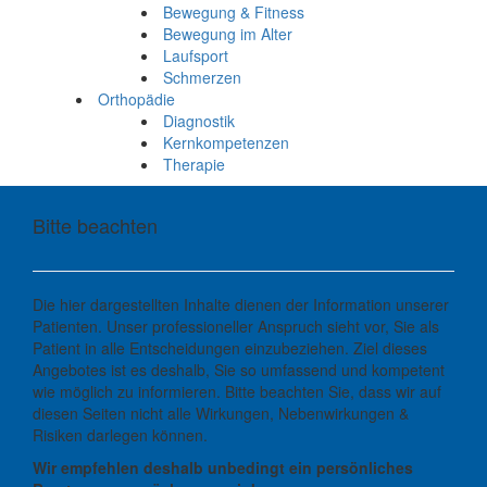
Bewegung & Fitness
Bewegung im Alter
Laufsport
Schmerzen
Orthopädie
Diagnostik
Kernkompetenzen
Therapie
Bitte beachten
Die hier dargestellten Inhalte dienen der Information unserer
Patienten. Unser professioneller Anspruch sieht vor, Sie als
Patient in alle Entscheidungen einzubeziehen. Ziel dieses
Angebotes ist es deshalb, Sie so umfassend und kompetent
wie möglich zu informieren. Bitte beachten Sie, dass wir auf
diesen Seiten nicht alle Wirkungen, Nebenwirkungen &
Risiken darlegen können.
Wir empfehlen deshalb unbedingt ein persönliches