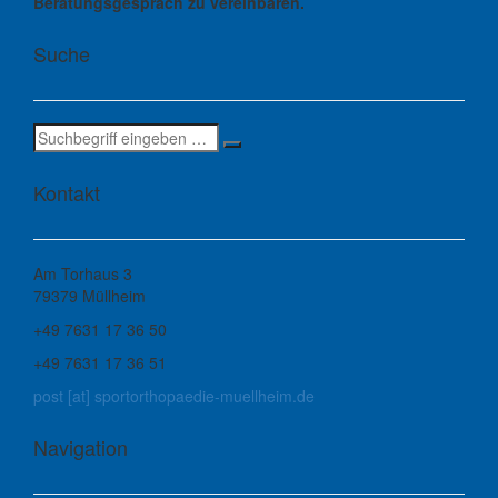
Beratungsgespräch zu vereinbaren.
Suche
Jetzt
suchen!
Kontakt
Am Torhaus 3
79379 Müllheim
+49 7631 17 36 50
+49 7631 17 36 51
post [at] sportorthopaedie-muellheim.de
Navigation