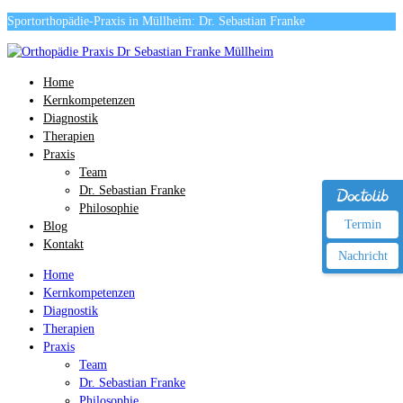
Sportorthopädie-Praxis in Müllheim: Dr. Sebastian Franke
Home
Kernkompetenzen
Diagnostik
Therapien
Praxis
Team
Dr. Sebastian Franke
Philosophie
Termin
Blog
Kontakt
Nachricht
Home
Kernkompetenzen
Diagnostik
Therapien
Praxis
Team
Dr. Sebastian Franke
Philosophie