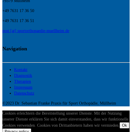
79379 Müllheim
+49 7631 17 36 50
+49 7631 17 36 51
post [at] sportorthopaedie-muellheim.de
Navigation
Kontakt
Diagnostik
Therapien
Impressum
Datenschutz
©2023 Dr. Sebastian Franke Praxis für Sport Orthopädie, Müllheim
Cookies erleichtern die Bereitstellung unserer Dienste. Mit der Nutzung
unserer Dienste erklären Sie sich damit einverstanden, dass wir funktionelle
Cookies verwenden. Cookies von Drittanbietern haben wir vermieden.
Ok
Privacy policy