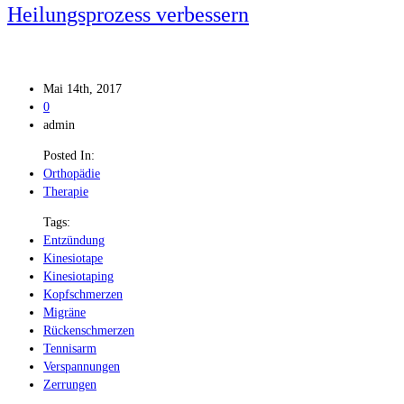
Heilungsprozess verbessern
Mai 14th, 2017
0
admin
Posted In:
Orthopädie
Therapie
Tags:
Entzündung
Kinesiotape
Kinesiotaping
Kopfschmerzen
Migräne
Rückenschmerzen
Tennisarm
Verspannungen
Zerrungen